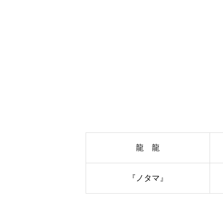
龍 龍
『ノタマ』